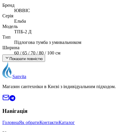
Бренд
ЮВВІС
Серія
Ельба
Модель
ТПБ-2 Д
Тип
Підлогова тумба з умивальником
Ширина
60 / 65 / 70 / 80 / 100 см
Матеріал корпусу
Показати повністю
ДСП Swisspan (Швейцарія), 16 мм
Умивальник
Bolero (кераміка)
Sanvita
Монтаж
Підлоговий
Магазин сантехніки в Києві з індивідуальним підходом.
Країна виробник
Україна
Навігація
Головна
Як обрати
Контакти
Каталог