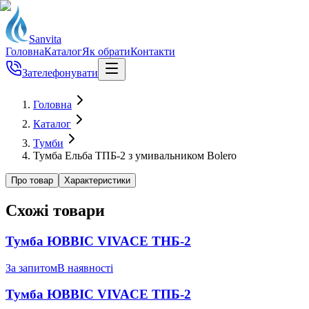
Sanvita
Головна
Каталог
Як обрати
Контакти
Зателефонувати
Головна
Каталог
Тумби
Тумба Ельба ТПБ-2 з умивальником Bolero
Про товар
Характеристики
Схожі товари
Тумба ЮВВІС VIVACE ТНБ-2
За запитом
В наявності
Тумба ЮВВІС VIVACE ТПБ-2