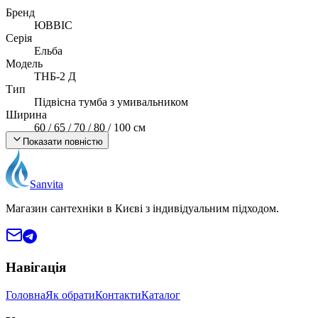
Бренд
ЮВВІС
Серія
Ельба
Модель
ТНБ-2 Д
Тип
Підвісна тумба з умивальником
Ширина
60 / 65 / 70 / 80 / 100 см
Матеріал корпусу
Показати повністю
ДСП Swisspan (Швейцарія), 16 мм
Підвіси
CAMAR (Італія), до 90 кг / пара
Sanvita
Умивальник
Vesta (кераміка)
Магазин сантехніки в Києві з індивідуальним підходом.
Монтаж
Підвісний
Країна виробник
Україна
Навігація
Головна
Як обрати
Контакти
Каталог