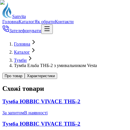
Sanvita
Головна
Каталог
Як обрати
Контакти
Зателефонувати
Головна
Каталог
Тумби
Тумба Ельба ТНБ-2 з умивальником Vesta
Про товар
Характеристики
Схожі товари
Тумба ЮВВІС VIVACE ТНБ-2
За запитом
В наявності
Тумба ЮВВІС VIVACE ТПБ-2