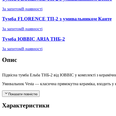
За запитом
В наявності
Тумба FLORENCE ТП-2 з умивальником Канте
За запитом
В наявності
Тумба ЮВВІС ARIA ТНБ-2
За запитом
В наявності
Опис
Підвісна тумба Ельба ТНБ-2 від ЮВВІС у комплекті з керамічн
Умивальник Vesta — класична прямокутна кераміка, входить у 
Показати повністю
Характеристики