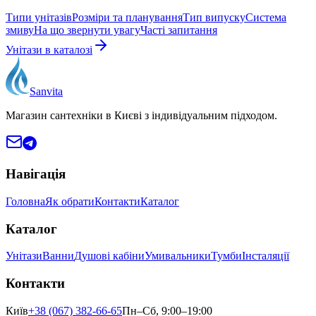
Типи унітазів
Розміри та планування
Тип випуску
Система
змиву
На що звернути увагу
Часті запитання
Унітази в каталозі
Sanvita
Магазин сантехніки в Києві з індивідуальним підходом.
Навігація
Головна
Як обрати
Контакти
Каталог
Каталог
Унітази
Ванни
Душові кабіни
Умивальники
Тумби
Інсталяції
Контакти
Київ
+38 (067) 382-66-65
Пн–Сб, 9:00–19:00