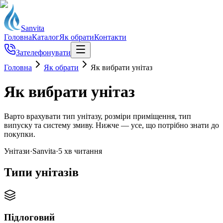
Sanvita
Головна
Каталог
Як обрати
Контакти
Зателефонувати
Головна
Як обрати
Як вибрати унітаз
Як вибрати унітаз
Варто врахувати тип унітазу, розміри приміщення, тип
випуску та систему змиву. Нижче — усе, що потрібно знати до
покупки.
Унітази
·
Sanvita
·
5 хв
читання
Типи унітазів
Підлоговий