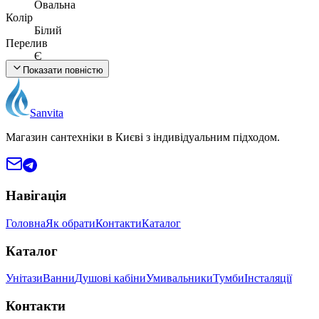
Овальна
Колір
Білий
Перелив
Є
Отвір під змішувач
Показати повністю
1, по центру
Країна виробництва
Україна
Sanvita
Магазин сантехніки в Києві з індивідуальним підходом.
Навігація
Головна
Як обрати
Контакти
Каталог
Каталог
Унітази
Ванни
Душові кабіни
Умивальники
Тумби
Інсталяції
Контакти