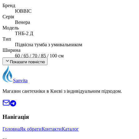
Бренд
ЮВВІС
Серія
Венера
Модель
ТНБ-2 Д
Тип
Підвісна тумба з умивальником
Ширина
60 / 65 / 70 / 85 / 100 см
Матеріал корпусу
Показати повністю
ДСП Swisspan (Швейцарія), 16 мм
Підвіси
CAMAR (Італія), до 90 кг / пара
Sanvita
Умивальник
Канте (штучний камінь, входить у комплект)
Магазин сантехніки в Києві з індивідуальним підходом.
Монтаж
Підвісний
Країна виробник
Україна
Навігація
Головна
Як обрати
Контакти
Каталог