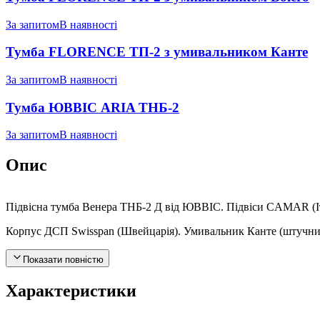
За запитом
В наявності
Тумба FLORENCE ТП-2 з умивальником Канте
За запитом
В наявності
Тумба ЮВВІС ARIA ТНБ-2
За запитом
В наявності
Опис
Підвісна тумба Венера ТНБ-2 Д від ЮВВІС. Підвіси CAMAR (Італ
Корпус ДСП Swisspan (Швейцарія). Умивальник Канте (штучний
Показати повністю
Характеристики