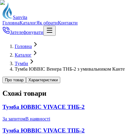
Sanvita
Головна
Каталог
Як обрати
Контакти
Зателефонувати
Головна
Каталог
Тумби
Тумба ЮВВІС Венера ТНБ-2 з умивальником Канте
Про товар
Характеристики
Схожі товари
Тумба ЮВВІС VIVACE ТНБ-2
За запитом
В наявності
Тумба ЮВВІС VIVACE ТПБ-2