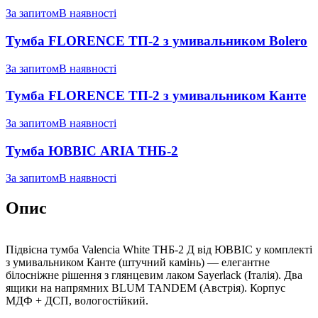
За запитом
В наявності
Тумба FLORENCE ТП-2 з умивальником Bolero
За запитом
В наявності
Тумба FLORENCE ТП-2 з умивальником Канте
За запитом
В наявності
Тумба ЮВВІС ARIA ТНБ-2
За запитом
В наявності
Опис
Підвісна тумба Valencia White ТНБ-2 Д від ЮВВІС у комплекті
з умивальником Канте (штучний камінь) — елегантне
білосніжне рішення з глянцевим лаком Sayerlack (Італія). Два
ящики на напрямних BLUM TANDEM (Австрія). Корпус
МДФ + ДСП, вологостійкий.