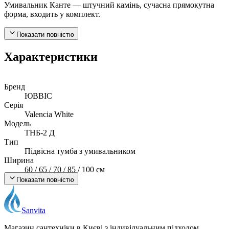
Умивальник Канте — штучний камінь, сучасна прямокутна
форма, входить у комплект.
Показати повністю
Характеристики
Бренд
ЮВВІС
Серія
Valencia White
Модель
ТНБ-2 Д
Тип
Підвісна тумба з умивальником
Ширина
60 / 65 / 70 / 85 / 100 см
Висота (підвісна)
Показати повністю
560 мм
Глибина
433 мм
Sanvita
Матеріал корпусу
МДФ + ДСП, вологостійкий
Магазин сантехніки в Києві з індивідуальним підходом.