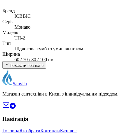
Бренд
ЮВВІС
Серія
Монако
Модель
ТП-2
Тип
Підлогова тумба з умивальником
Ширина
60 / 70 / 80 / 100 см
Матеріал корпусу
Показати повністю
ДСП Swisspan (Швейцарія), 16 мм
Матеріал фасаду
МДФ Kronospan, лак Sayerlack (Італія)
Sanvita
Фурнітура
HÄFELE (Німеччина)
Магазин сантехніки в Києві з індивідуальним підходом.
Умивальник
Квадро (штучний камінь)
Монтаж
Підлоговий
Навігація
Країна виробник
Україна
Головна
Як обрати
Контакти
Каталог