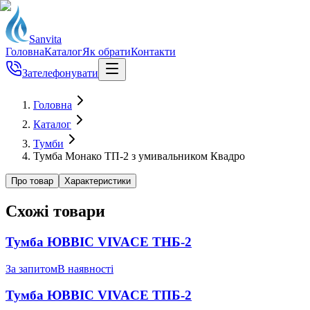
Sanvita
Головна
Каталог
Як обрати
Контакти
Зателефонувати
Головна
Каталог
Тумби
Тумба Монако ТП-2 з умивальником Квадро
Про товар
Характеристики
Схожі товари
Тумба ЮВВІС VIVACE ТНБ-2
За запитом
В наявності
Тумба ЮВВІС VIVACE ТПБ-2