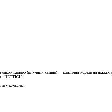
ьником Квадро (штучний камінь) — класична модель на ніжках у
мні HETTICH.
ть у комплект.