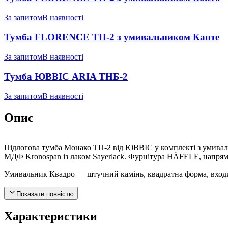
За запитом
В наявності
Тумба FLORENCE ТП-2 з умивальником Канте
За запитом
В наявності
Тумба ЮВВІС ARIA ТНБ-2
За запитом
В наявності
Опис
Підлогова тумба Монако ТП-2 від ЮВВІС у комплекті з умивал
МДФ Kronospan із лаком Sayerlack. Фурнітура HÄFELE, напря
Умивальник Квадро — штучний камінь, квадратна форма, входи
Показати повністю
Характеристики