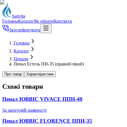
Sanvita
Головна
Каталог
Як обрати
Контакти
Зателефонувати
Головна
Каталог
Пенали
Пенал Естель ПН-35 (правий/лiвий)
Про товар
Характеристики
Схожі товари
Пенал ЮВВІС VIVACE ППН-40
За запитом
В наявності
Пенал ЮВВІС FLORENCE ППН-35