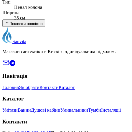
Тип
Пенал-колона
Ширина
35 см
Висота
Показати повністю
~1650 мм
Глибина
~320 мм
Sanvita
Матеріал корпусу
ДСП Swisspan (Швейцарія), вологостійкий
Магазин сантехніки в Києві з індивідуальним підходом.
Матеріал фасаду
МДФ Kronospan
Монтаж
Підлоговий / Підвісний
Навігація
Країна виробник
Україна
Головна
Як обрати
Контакти
Каталог
Каталог
Унітази
Ванни
Душові кабіни
Умивальники
Тумби
Інсталяції
Контакти